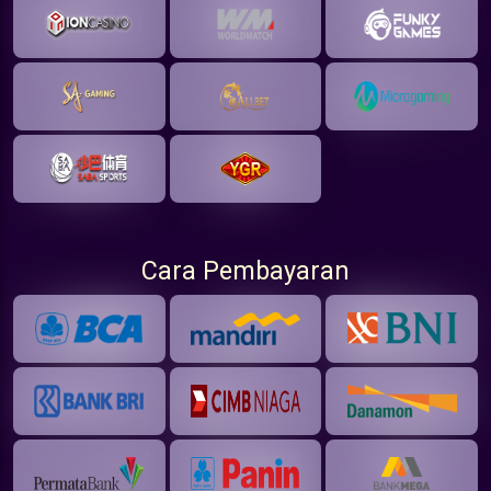
Cara Pembayaran