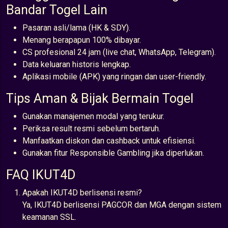
Bandar Togel Lain
Pasaran asli/lama (HK & SDY).
Menang berapapun 100% dibayar.
CS profesional 24 jam (live chat, WhatsApp, Telegram).
Data keluaran historis lengkap.
Aplikasi mobile (APK) yang ringan dan user-friendly.
Tips Aman & Bijak Bermain Togel
Gunakan manajemen modal yang terukur.
Periksa result resmi sebelum bertaruh.
Manfaatkan diskon dan cashback untuk efisiensi.
Gunakan fitur Responsible Gambling jika diperlukan.
FAQ IKUT4D
Apakah IKUT4D berlisensi resmi?
Ya, IKUT4D berlisensi PAGCOR dan MGA dengan sistem
keamanan SSL.