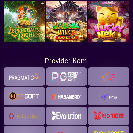
Provider Kami