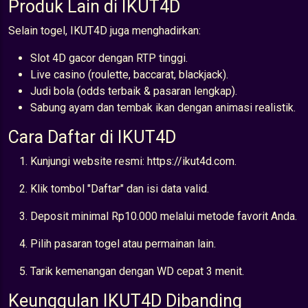
Produk Lain di IKUT4D
Selain togel, IKUT4D juga menghadirkan:
Slot 4D gacor dengan RTP tinggi.
Live casino (roulette, baccarat, blackjack).
Judi bola (odds terbaik & pasaran lengkap).
Sabung ayam dan tembak ikan dengan animasi realistik.
Cara Daftar di IKUT4D
Kunjungi website resmi: https://ikut4d.com.
Klik tombol "Daftar" dan isi data valid.
Deposit minimal Rp10.000 melalui metode favorit Anda.
Pilih pasaran togel atau permainan lain.
Tarik kemenangan dengan WD cepat 3 menit.
Keunggulan IKUT4D Dibanding