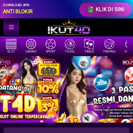
//under row-loginmenu
DOWNLOAD APK
KLIK DI SINI
ANTI BLOKIR
CASINO
SPORT
TOGEL
TABLE
FISHING
COCK F.
ARC