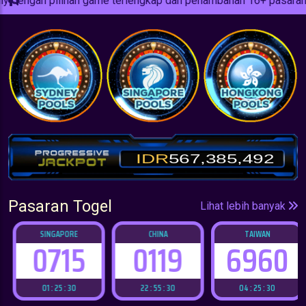
han game terlengkap dan penambahan 16+ pasaran togel.
IDR
567,397,745
Pasaran Togel
Lihat lebih banyak
SINGAPORE
CHINA
TAIWAN
0715
0119
6960
01 : 25 : 29
22 : 55 : 29
04 : 25 : 29