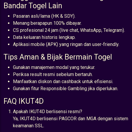
Bandar Togel Lain
Pasaran asli/lama (HK & SDY).
Menang berapapun 100% dibayar.
CS profesional 24 jam (live chat, WhatsApp, Telegram).
Data keluaran historis lengkap.
Aplikasi mobile (APK) yang ringan dan user-friendly.
Tips Aman & Bijak Bermain Togel
Gunakan manajemen modal yang terukur.
Periksa result resmi sebelum bertaruh.
Manfaatkan diskon dan cashback untuk efisiensi.
Gunakan fitur Responsible Gambling jika diperlukan.
FAQ IKUT4D
Apakah IKUT4D berlisensi resmi?
Ya, IKUT4D berlisensi PAGCOR dan MGA dengan sistem
keamanan SSL.