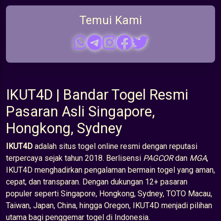
Temui Kami
IKUT4D | Bandar Togel Resmi
Pasaran Asli Singapore,
Hongkong, Sydney
IKUT4D
adalah situs togel online resmi dengan reputasi
terpercaya sejak tahun 2018. Berlisensi
PAGCOR
dan
MGA
,
IKUT4D menghadirkan pengalaman bermain togel yang aman,
cepat, dan transparan. Dengan dukungan 12+ pasaran
populer seperti Singapore, Hongkong, Sydney, TOTO Macau,
Taiwan, Japan, China, hingga Oregon, IKUT4D menjadi pilihan
utama bagi penggemar togel di Indonesia.