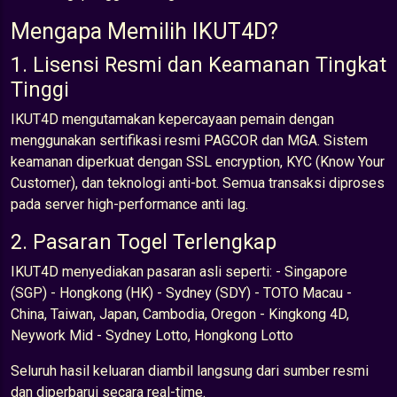
Mengapa Memilih IKUT4D?
1. Lisensi Resmi dan Keamanan Tingkat
Tinggi
IKUT4D mengutamakan kepercayaan pemain dengan
menggunakan sertifikasi resmi PAGCOR dan MGA. Sistem
keamanan diperkuat dengan SSL encryption, KYC (Know Your
Customer), dan teknologi anti-bot. Semua transaksi diproses
pada server high-performance anti lag.
2. Pasaran Togel Terlengkap
IKUT4D menyediakan pasaran asli seperti: - Singapore
(SGP) - Hongkong (HK) - Sydney (SDY) - TOTO Macau -
China, Taiwan, Japan, Cambodia, Oregon - Kingkong 4D,
Neywork Mid - Sydney Lotto, Hongkong Lotto
Seluruh hasil keluaran diambil langsung dari sumber resmi
dan diperbarui secara real-time.