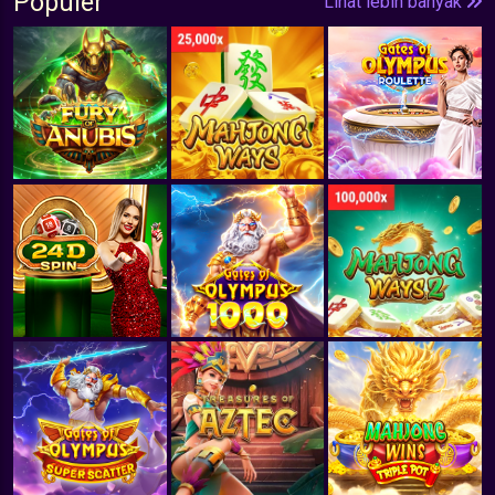
Populer
Lihat lebih banyak