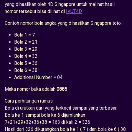
yang dihasilkan oleh 4D Singapore untuk melihat hasil
nomor tersebut bisa dilihat di
IKUT4D
.
Contoh nomor bola angka yang dihasilkan Singapore toto:
Bola 1 = 7
Bola 2 = 21
Bola 3 = 29
Bola 4 = 32
Bola 5 = 36
Bola 6 = 38
Additional Number = 04
Maka nomor buka adalah
0885
Cara perhitungan rumus:
Bola di urutkan dari yang terkecil sampai yang terbesar.
Bola ke 1 sampai bola ke 6 dijumlahkan
7+21+29+32+36+38 = 163 di kali 2 = 326
Hasil dari 326 dikurangkan bola ke 1 ( 7 ) dan bola ke 6 ( 38