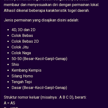
membaur dan menyesuaikan diri dengan permainan lokal.
Alhasil dikenal beberapa karakteristik togel daerah.
Jenis permainan yang disajikan disini adalah:
4D, 3D dan 2D
Colok Bebas
Colok Bebas 2D
Colok Jitu
Colok Naga
50-50 (Besar-Kecil-Ganjil-Genap)
Shio
Kembang Kempis
Silang Homo
Tengah Tepi
Dasar (Besar-Kecil-Ganjil-Genap)
Struktur nomor keluar (misalnya : A B C D), berarti:
A = AS