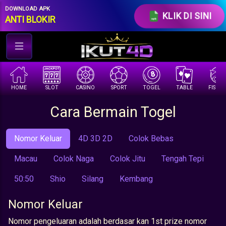
//under row-loginmenu
DOWNLOAD APK
KLIK DI SINI
ANTI BLOKIR
HOME
SLOT
CASINO
SPORT
TOGEL
TABLE
FISHI
Cara Bermain Togel
Nomor Keluar
4D 3D 2D
Colok Bebas
Macau
Colok Naga
Colok Jitu
Tengah Tepi
50:50
Shio
Silang
Kembang
Nomor Keluar
Nomor pengeluaran adalah berdasar kan 1st prize nomor