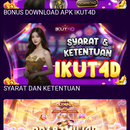
BONUS DOWNLOAD APK IKUT4D
SYARAT DAN KETENTUAN