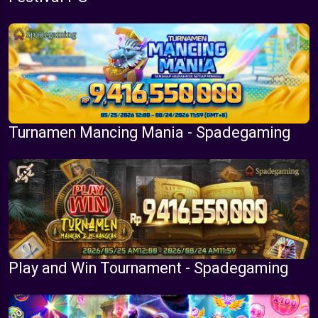
Turnamen Mancing Mania - Spadegaming
Play and Win Tournament - Spadegaming