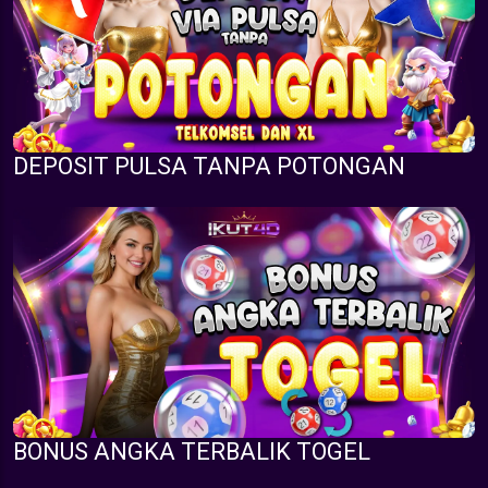
DEPOSIT PULSA TANPA POTONGAN
BONUS ANGKA TERBALIK TOGEL