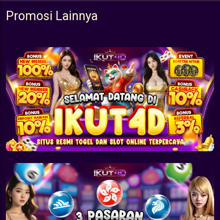
Promosi Lainnya