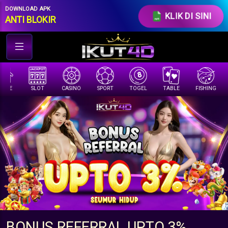
//under row-loginmenu
DOWNLOAD APK
KLIK DI SINI
ANTI BLOKIR
SLOT
CASINO
SPORT
TOGEL
TABLE
FISHING
COCK 
BONUS REFERRAL UPTO 3%