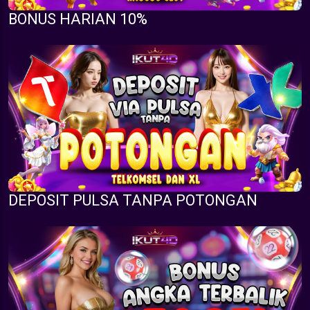
BONUS HARIAN 10%
DEPOSIT PULSA TANPA POTONGAN