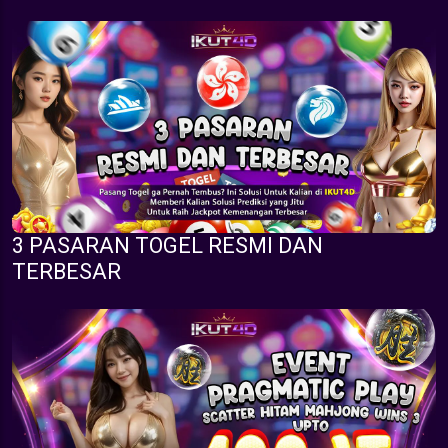
3 PASARAN TOGEL RESMI DAN
TERBESAR