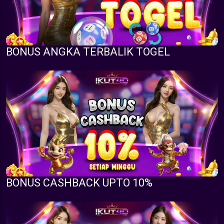
BONUS ANGKA TERBALIK TOGEL
BONUS CASHBACK UPTO 10%