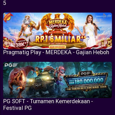
5
Pragmatig Play - MERDEKA - Gajian Heboh
PG SOFT - Turnamen Kemerdekaan -
Festival PG