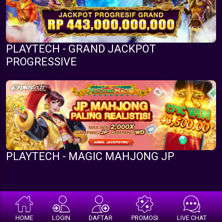
PLAYTECH - GRAND JACKPOT
PROGRESSIVE
PLAYTECH - MAGIC MAHJONG JP
HOME
LOGIN
DAFTAR
PROMOSI
LIVE CHAT